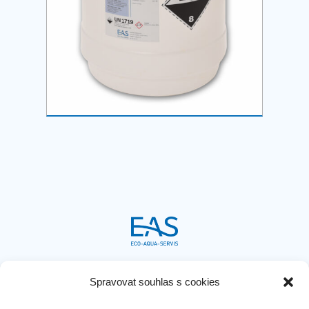

Bavorská 856/14, Praha 5
Spravovat souhlas s cookies

+420 721 771 622