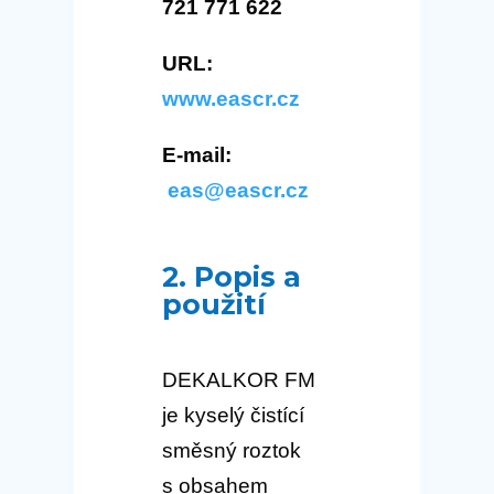
721 771 622
URL:
www.eascr.cz
E-mail:
eas@eascr.cz
2. Popis a
použití
DEKALKOR FM
je kyselý čistící
směsný roztok
s obsahem