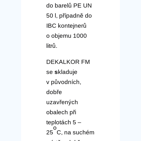
do barelů PE UN
50 l, případně do
IBC kontejnerů
o objemu 1000
litrů.
DEKALKOR FM
se
s
kladuje
v původních,
dobře
uzavřených
obalech při
teplotách 5 –
o
25
C, na suchém