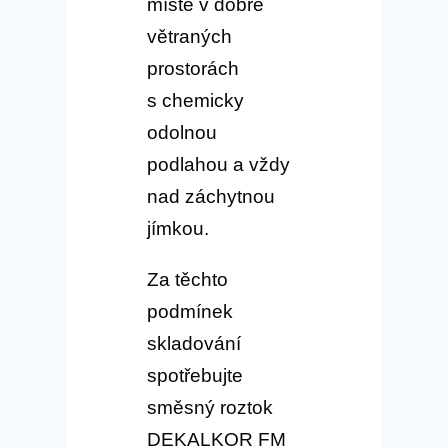
místě v dobře
větraných
prostorách
s chemicky
odolnou
podlahou a vždy
nad záchytnou
jímkou.
Za těchto
podmínek
skladování
spotřebujte
směsný roztok
DEKALKOR FM