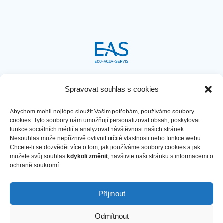

Bavorská 856/14, Praha 5
Spravovat souhlas s cookies

+420 721 771 622
Abychom mohli nejlépe sloužit Vašim potřebám, používáme soubory
cookies. Tyto soubory nám umožňují personalizovat obsah, poskytovat

eas@eascr.cz
funkce sociálních médií a analyzovat návštěvnost našich stránek.
Nesouhlas může nepříznivě ovlivnit určité vlastnosti nebo funkce webu.
Chcete-li se dozvědět více o tom, jak používáme soubory cookies a jak
můžete svůj souhlas
kdykoli změnit
, navštivte naši stránku s informacemi o
GDPR
ochraně soukromí.
Obchodní podmínky
Příjmout
ISO
Odmítnout