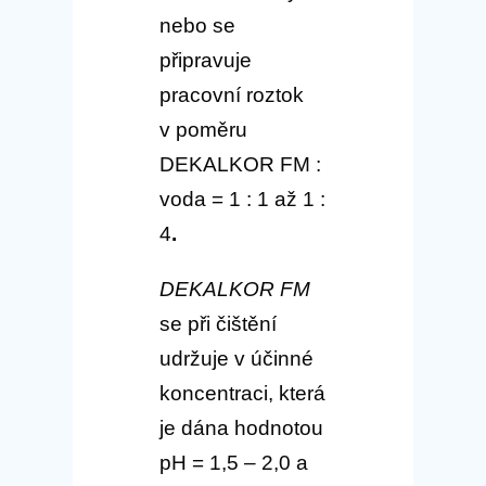
nebo se
připravuje
pracovní roztok
v poměru
DEKALKOR FM :
voda = 1 : 1 až 1 :
4
.
DEKALKOR FM
se při čištění
udržuje v účinné
koncentraci, která
je dána hodnotou
pH = 1,5 – 2,0 a